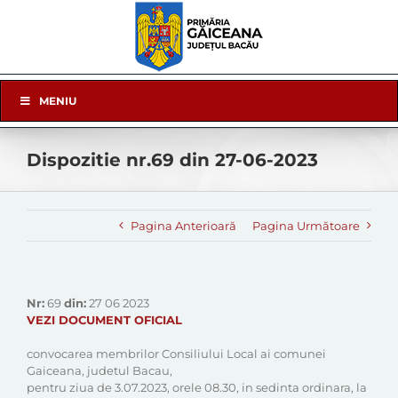
Skip
to
content
Skip
MENIU
Navigation
Dispozitie nr.69 din 27-06-2023
Pagina Anterioară
Pagina Următoare
Nr:
69
din:
27 06 2023
VEZI DOCUMENT OFICIAL
convocarea membrilor Consiliului Local ai comunei
Gaiceana, judetul Bacau,
pentru ziua de 3.07.2023, orele 08.30, in sedinta ordinara, la