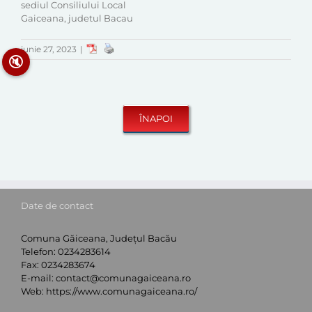
sediul Consiliului Local
Gaiceana, judetul Bacau
iunie 27, 2023
|
🔇
Date de contact
Comuna Găiceana, Județul Bacău
Telefon:
0234283614
Fax:
0234283674
E-mail:
contact@comunagaiceana.ro
Web:
https://www.comunagaiceana.ro/