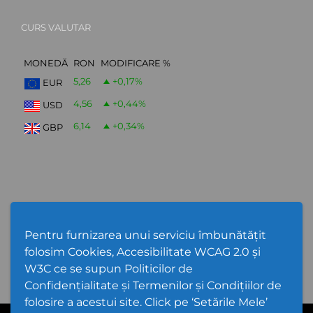
CURS VALUTAR
MONEDĂ
RON
MODIFICARE %
5,26
+0,17
%
EUR
4,56
+0,44
%
USD
6,14
+0,34
%
GBP
Abonare Newsletter
Pentru furnizarea unui serviciu îmbunătățit
folosim Cookies, Accesibilitate WCAG 2.0 și
W3C ce se supun Politicilor de
Confidențialitate și Termenilor și Condițiilor de
folosire a acestui site. Click pe ‘Setările Mele’