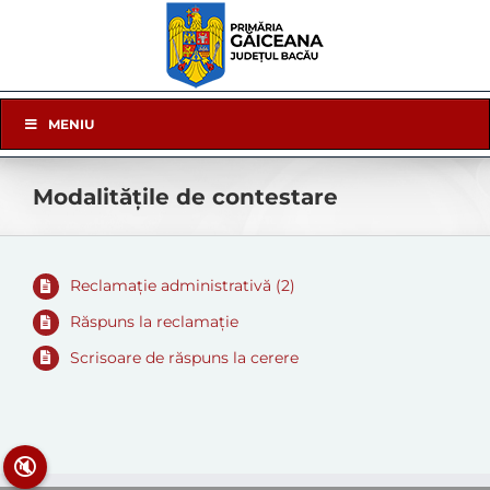
Skip
to
content
Skip
MENIU
Navigation
Modalitățile de contestare
Reclamaţie administrativă (2)
Răspuns la reclamaţie
Scrisoare de răspuns la cerere
🔇