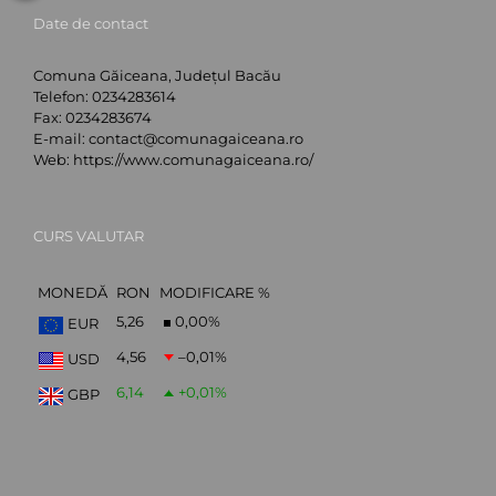
Date de contact
Comuna Găiceana, Județul Bacău
Telefon:
0234283614
Fax:
0234283674
E-mail:
contact@comunagaiceana.ro
Web:
https://www.comunagaiceana.ro/
CURS VALUTAR
MONEDĂ
RON
MODIFICARE %
5,26
0,00
%
EUR
4,56
–0,01
%
USD
6,14
+0,01
%
GBP