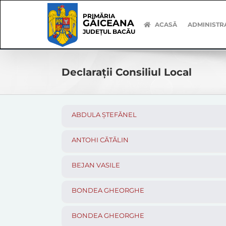
Skip
Skip
to
Navigation
PRIMĂRIA
GĂICEANA
content
ACASĂ
ADMINISTR
JUDEȚUL BACĂU
Declarații Consiliul Local
ABDULA ȘTEFĂNEL
ANTOHI CĂTĂLIN
BEJAN VASILE
BONDEA GHEORGHE
BONDEA GHEORGHE