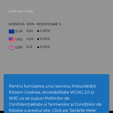
CURS VALUTAR
MONEDĂ
RON
MODIFICARE %
5,24
0,00
%
EUR
4,54
0,00
%
USD
6,12
0,00
%
GBP
Abonare Newsletter
Pentru furnizarea unui serviciu îmbunătățit
folosim Cookies, Accesibilitate WCAG 2.0 și
W3C ce se supun Politicilor de
Confidențialitate și Termenilor și Condițiilor de
folosire a acestui site. Click pe ‘Setările Mele’