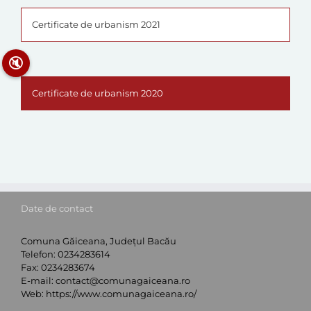
Certificate de urbanism 2021
🔇
Certificate de urbanism 2020
Date de contact
Comuna Găiceana, Județul Bacău
Telefon:
0234283614
Fax:
0234283674
E-mail:
contact@comunagaiceana.ro
Web:
https://www.comunagaiceana.ro/