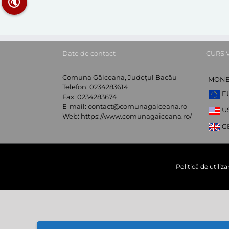
🔇
Date de contact
CURS 
Comuna Găiceana, Județul Bacău
MON
Telefon:
0234283614
E
Fax:
0234283674
E-mail:
contact@comunagaiceana.ro
U
Web:
https://www.comunagaiceana.ro/
G
Politică de utiliz