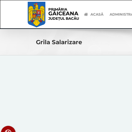
Skip
Skip
to
Navigation
PRIMĂRIA
GĂICEANA
content
ACASĂ
ADMINISTR
JUDEȚUL BACĂU
Grila Salarizare