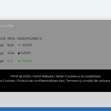
VALUTAR
EDĂ
RON
MODIFICARE %
5,24
–0,01
%
UR
4,54
0,00
%
SD
6,12
+0,01
%
BP
PPW @
2026 |
Hartă Website
|
Setări Cookies și Accesibilitate
are Cookies
|
Politică de confidențialitate site
|
Termeni și condiții de utilizare 