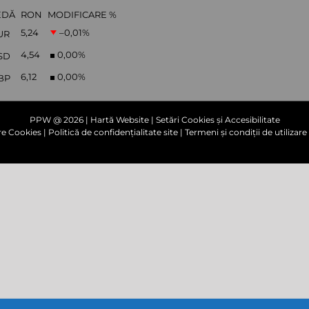
EDĂ
RON
MODIFICARE %
5,24
–0,01
%
UR
4,54
0,00
%
SD
6,12
0,00
%
BP
PPW @
2026 |
Hartă Website
|
Setări Cookies și Accesibilitate
are Cookies
|
Politică de confidențialitate site
|
Termeni și condiții de utilizare 