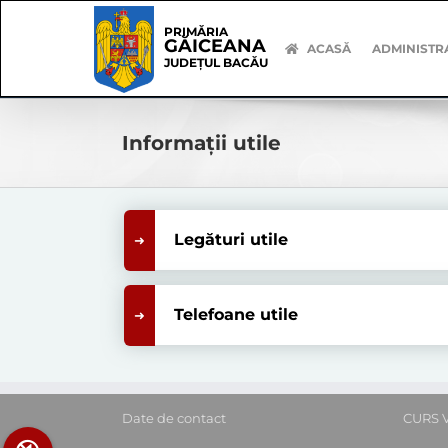
Skip
Skip
to
Navigation
PRIMĂRIA
GĂICEANA
content
ACASĂ
ADMINISTR
JUDEȚUL BACĂU
Informații utile
Legături utile
Telefoane utile
Date de contact
CURS 