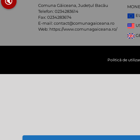
🔇
Comuna Găiceana, Județul Bacău
MON
Telefon:
0234283614
E
Fax:
0234283674
E-mail:
contact@comunagaiceana.ro
U
Web:
https://www.comunagaiceana.ro/
G
Politică de utiliz