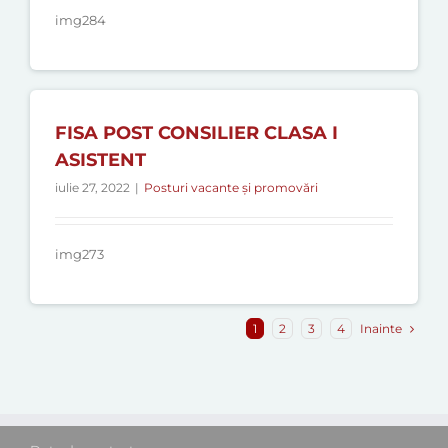
img284
FISA POST CONSILIER CLASA I
ASISTENT
iulie 27, 2022
|
Posturi vacante și promovări
img273
Inainte
1
2
3
4