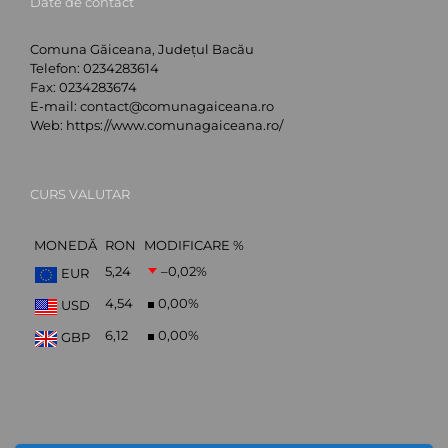
Date de contact
Comuna Găiceana, Județul Bacău
Telefon:
0234283614
Fax:
0234283674
E-mail:
contact@comunagaiceana.ro
Web:
https://www.comunagaiceana.ro/
CURS VALUTAR
MONEDĂ
RON
MODIFICARE %
5,24
–0,02
%
EUR
4,54
0,00
%
USD
6,12
0,00
%
GBP