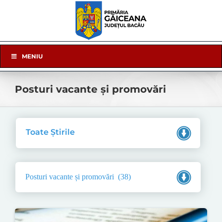
Skip
to
content
Skip
MENIU
Navigation
Posturi vacante și promovări
Toate Știrile