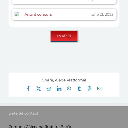
Anunt concurs
iulie 21, 2023
Share, Alege Platforma!
Facebook
X
Reddit
LinkedIn
WhatsApp
Tumblr
Pinterest
E-
mail:
Date de contact
Comuna Găiceana, Județul Bacău