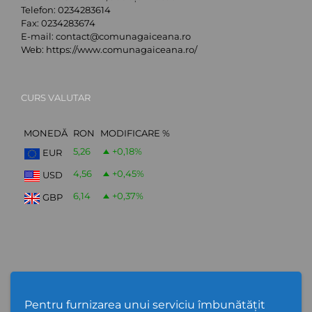
Telefon:
0234283614
Fax:
0234283674
E-mail:
contact@comunagaiceana.ro
Web:
https://www.comunagaiceana.ro/
CURS VALUTAR
MONEDĂ
RON
MODIFICARE %
5,26
+0,18
%
EUR
4,56
+0,45
%
USD
6,14
+0,37
%
GBP
Abonare Newsletter
Pentru furnizarea unui serviciu îmbunătățit