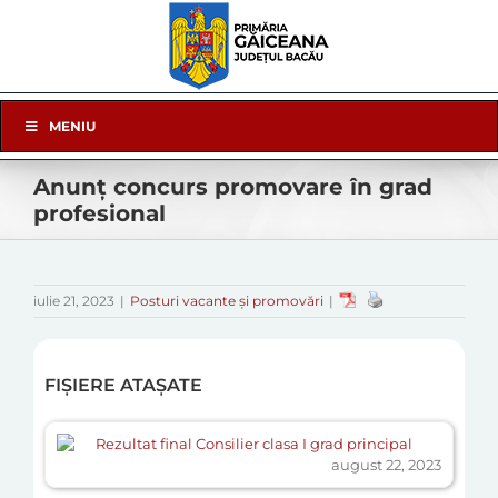
Skip
to
content
Skip
MENIU
Navigation
Anunț concurs promovare în grad
profesional
iulie 21, 2023
|
Posturi vacante și promovări
|
FIȘIERE ATAȘATE
Rezultat final Consilier clasa I grad principal
august 22, 2023