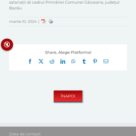
salariații di cadrul Primăriei Comunei Găiceana, județul
Bacău
martie 10, 2024
|
🔇
Share, Alege Platforma!
Facebook
X
Reddit
LinkedIn
WhatsApp
Tumblr
Pinterest
E-
mail:
Date de contact