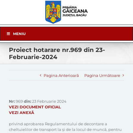
Skip
to
content
Skip
MENIU
Navigation
Proiect hotarare nr.969 din 23-
Februarie-2024
Pagina Anterioară
Pagina Următoare
Nr:
969
din:
23 Februarie 2024
VEZI DOCUMENT OFICIAL
VEZI ANEXĂ
privind aprobarea Regulamentului de decontare a
cheltuielilor de transport la și de la locul de muncă, pentru