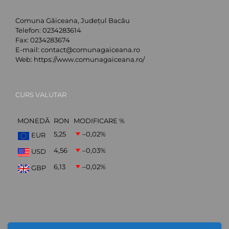
Comuna Găiceana, Județul Bacău
Telefon:
0234283614
Fax:
0234283674
E-mail:
contact@comunagaiceana.ro
Web:
https://www.comunagaiceana.ro/
CURS VALUTAR
MONEDĂ
RON
MODIFICARE %
5,25
–0,02
%
EUR
4,56
–0,03
%
USD
6,13
–0,02
%
GBP