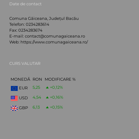
Date de contact
Comuna Găiceana, Județul Bacău
Telefon:
0234283614
Fax:
0234283674
E-mail:
contact@comunagaiceana.ro
Web:
https://www.comunagaiceana.ro/
CURS VALUTAR
MONEDĂ
RON
MODIFICARE %
5,25
+0,12
%
EUR
4,54
+0,16
%
USD
6,13
+0,15
%
GBP