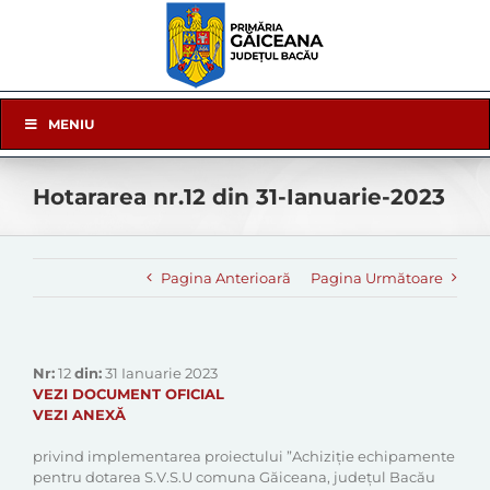
Skip
to
content
Skip
MENIU
Navigation
Hotararea nr.12 din 31-Ianuarie-2023
Pagina Anterioară
Pagina Următoare
Nr:
12
din:
31 Ianuarie 2023
VEZI DOCUMENT OFICIAL
VEZI ANEXĂ
privind implementarea proiectului ”Achiziție echipamente
pentru dotarea S.V.S.U comuna Găiceana, județul Bacău