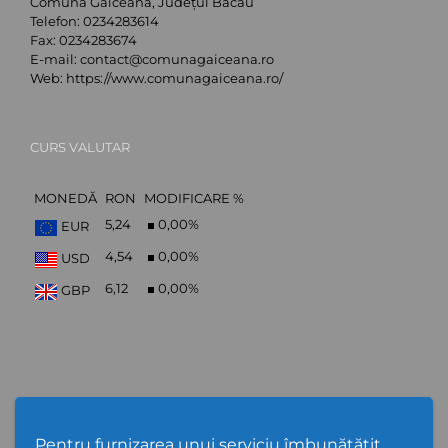
Comuna Găiceana, Județul Bacău
Telefon:
0234283614
Fax:
0234283674
E-mail:
contact@comunagaiceana.ro
Web:
https://www.comunagaiceana.ro/
CURS VALUTAR
MONEDĂ
RON
MODIFICARE %
5,24
0,00
%
EUR
4,54
0,00
%
USD
6,12
0,00
%
GBP
Abonare Newsletter
Pentru furnizarea unui serviciu îmbunătățit