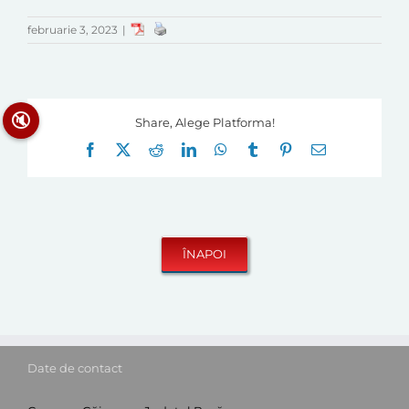
februarie 3, 2023
|
🔇
Share, Alege Platforma!
Facebook
X
Reddit
LinkedIn
WhatsApp
Tumblr
Pinterest
E-
mail:
Date de contact