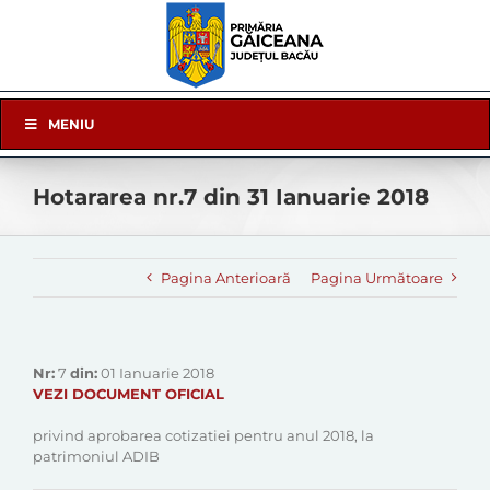
Skip
to
content
Skip
MENIU
Navigation
Hotararea nr.7 din 31 Ianuarie 2018
Pagina Anterioară
Pagina Următoare
Nr:
7
din:
01 Ianuarie 2018
VEZI DOCUMENT OFICIAL
privind aprobarea cotizatiei pentru anul 2018, la
patrimoniul ADIB