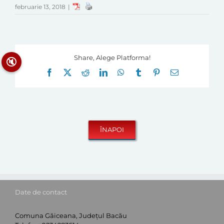
februarie 13, 2018
|
Share, Alege Platforma!
🔇
Facebook
X
Reddit
LinkedIn
WhatsApp
Tumblr
Pinterest
E-
mail:
Date de contact
Comuna Găiceana, Județul Bacău