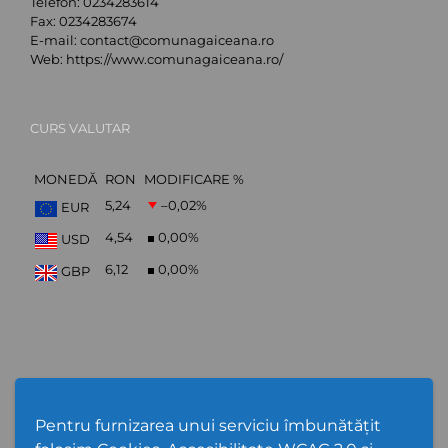
Telefon:
0234283614
Fax:
0234283674
E-mail:
contact@comunagaiceana.ro
Web:
https://www.comunagaiceana.ro/
CURS VALUTAR
MONEDĂ
RON
MODIFICARE %
5,24
–0,02
%
EUR
4,54
0,00
%
USD
6,12
0,00
%
GBP
Abonare Newsletter
Pentru furnizarea unui serviciu îmbunătățit