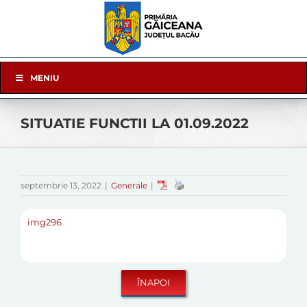
Skip
to
content
Skip
MENIU
Navigation
SITUATIE FUNCTII LA 01.09.2022
septembrie 13, 2022
|
Generale
|
img296