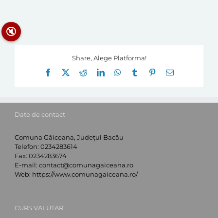
🔇
Share, Alege Platforma!
Facebook
X
Reddit
LinkedIn
WhatsApp
Tumblr
Pinterest
E-
mail:
Date de contact
Comuna Găiceana, Județul Bacău
Telefon:
0234283614
Fax:
0234283674
E-mail:
contact@comunagaiceana.ro
Web:
https://www.comunagaiceana.ro/
CURS VALUTAR