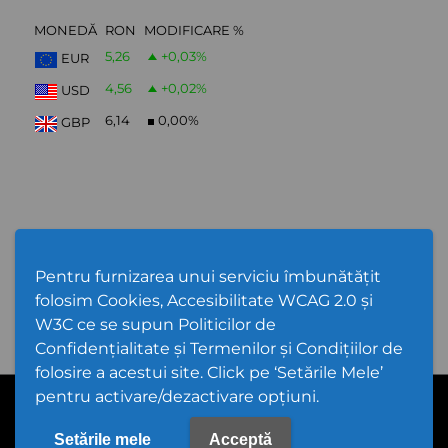
MONEDĂ
RON
MODIFICARE %
5,26
+0,03
%
EUR
4,56
+0,02
%
USD
6,14
0,00
%
GBP
Abonare Newsletter
Pentru furnizarea unui serviciu îmbunătățit
folosim Cookies, Accesibilitate WCAG 2.0 și
W3C ce se supun Politicilor de
Confidențialitate și Termenilor și Condițiilor de
folosire a acestui site. Click pe ‘Setările Mele’
pentru activare/dezactivare opțiuni.
PPW @
2026 |
Hartă Website
|
Setări Cookies și Accesibilitate
Politică de utilizare Cookies
|
Politică de confidențialitate site
|
Termeni și condiții de utilizare a site-ului
|
GDPR
Setările mele
Acceptă