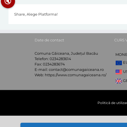
🔇
Share, Alege Platforma!
Date de contact
CURS 
Comuna Găiceana, Județul Bacău
MON
Telefon:
0234283614
E
Fax:
0234283674
E-mail:
contact@comunagaiceana.ro
U
Web:
https://www.comunagaiceana.ro/
G
Politică de utiliz