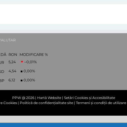
VALUTAR
EDĂ
RON
MODIFICARE %
5,24
–0,01
%
UR
4,54
0,00
%
SD
6,12
0,00
%
BP
PPW @
2026 |
Hartă Website
|
Setări Cookies și Accesibilitate
are Cookies
|
Politică de confidențialitate site
|
Termeni și condiții de utilizare 