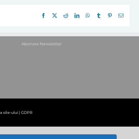
Facebook
X
Reddit
LinkedIn
WhatsApp
Tumblr
Pinterest
E-
mail:
Abonare Newsletter
a site-ului
|
GDPR