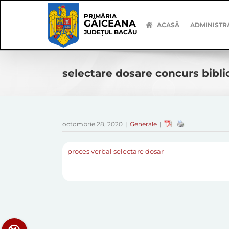
Skip
Skip
to
Navigation
PRIMĂRIA
GĂICEANA
content
ACASĂ
ADMINISTR
JUDEȚUL BACĂU
selectare dosare concurs bibli
octombrie 28, 2020
|
Generale
|
proces verbal selectare dosar