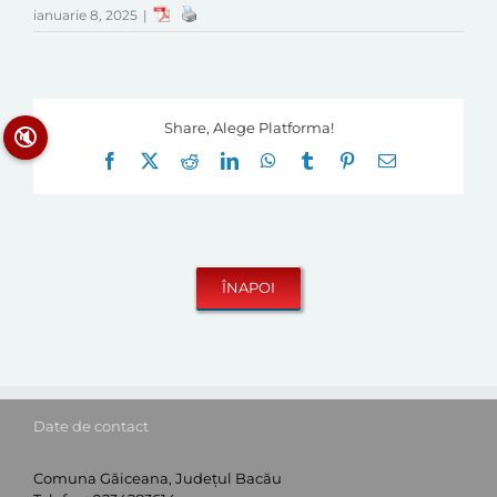
ianuarie 8, 2025
|
Share, Alege Platforma!
🔇
Facebook
X
Reddit
LinkedIn
WhatsApp
Tumblr
Pinterest
E-
mail:
Date de contact
Comuna Găiceana, Județul Bacău