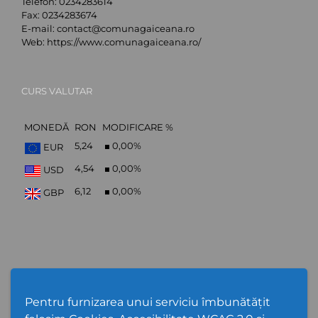
Telefon:
0234283614
Fax:
0234283674
E-mail:
contact@comunagaiceana.ro
Web:
https://www.comunagaiceana.ro/
CURS VALUTAR
MONEDĂ
RON
MODIFICARE %
5,24
0,00
%
EUR
4,54
0,00
%
USD
6,12
0,00
%
GBP
Abonare Newsletter
Pentru furnizarea unui serviciu îmbunătățit