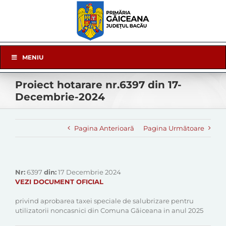
Skip
to
content
Skip
MENIU
Navigation
Proiect hotarare nr.6397 din 17-
Decembrie-2024
Pagina Anterioară
Pagina Următoare
Nr:
6397
din:
17 Decembrie 2024
VEZI DOCUMENT OFICIAL
privind aprobarea taxei speciale de salubrizare pentru
utilizatorii noncasnici din Comuna Găiceana in anul 2025