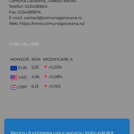
Comuna Găiceana, Județul Bacău
Telefon:
0234283614
Fax:
0234283674
E-mail:
contact@comunagaiceana.ro
Web:
https://www.comunagaiceana.ro/
CURS VALUTAR
MONEDĂ
RON
MODIFICARE %
5,25
–0,02
%
EUR
4,56
–0,08
%
USD
6,13
–0,15
%
GBP
Abonare Newsletter
Pentru furnizarea unui serviciu îmbunătățit