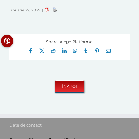
ianuarie 29, 2025
|
🔇
Share, Alege Platforma!
Facebook
X
Reddit
LinkedIn
WhatsApp
Tumblr
Pinterest
E-
mail:
Date de contact