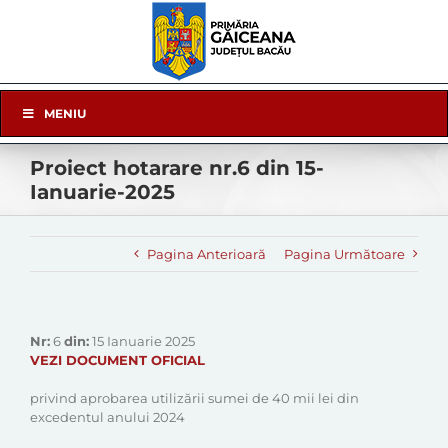
Skip
to
content
Skip
MENIU
Navigation
Proiect hotarare nr.6 din 15-
Ianuarie-2025
Pagina Anterioară
Pagina Următoare
Nr:
6
din:
15 Ianuarie 2025
VEZI DOCUMENT OFICIAL
privind aprobarea utilizării sumei de 40 mii lei din
excedentul anului 2024