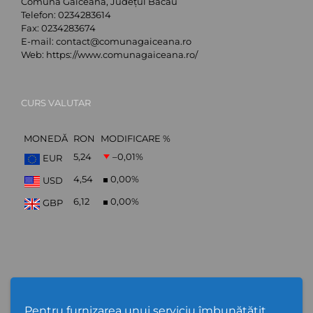
Comuna Găiceana, Județul Bacău
Telefon:
0234283614
Fax:
0234283674
E-mail:
contact@comunagaiceana.ro
Web:
https://www.comunagaiceana.ro/
CURS VALUTAR
MONEDĂ
RON
MODIFICARE %
5,24
–0,01
%
EUR
4,54
0,00
%
USD
6,12
0,00
%
GBP
Abonare Newsletter
Pentru furnizarea unui serviciu îmbunătățit