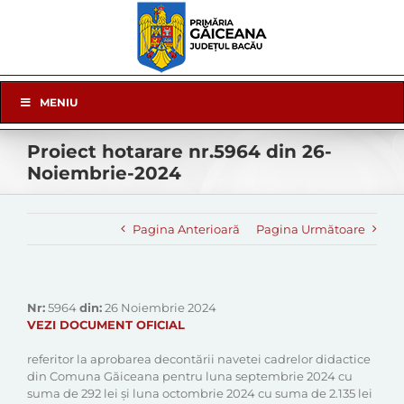
Skip
to
content
Skip
MENIU
Navigation
Proiect hotarare nr.5964 din 26-
Noiembrie-2024
Pagina Anterioară
Pagina Următoare
Nr:
5964
din:
26 Noiembrie 2024
VEZI DOCUMENT OFICIAL
referitor la aprobarea decontării navetei cadrelor didactice
din Comuna Găiceana pentru luna septembrie 2024 cu
suma de 292 lei și luna octombrie 2024 cu suma de 2.135 lei