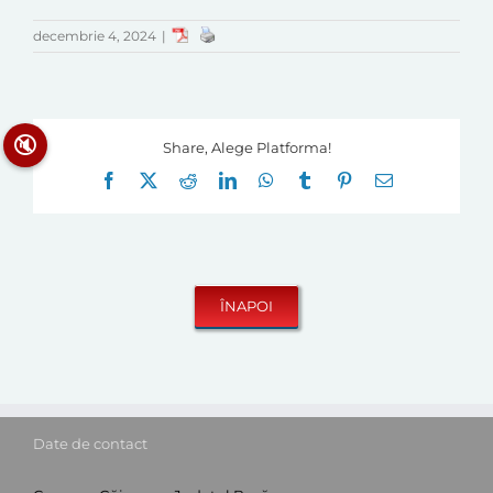
decembrie 4, 2024
|
🔇
Share, Alege Platforma!
Facebook
X
Reddit
LinkedIn
WhatsApp
Tumblr
Pinterest
E-
mail:
Date de contact