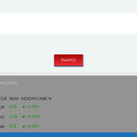
VALUTAR
EDĂ
RON
MODIFICARE %
5,25
+0,15
%
UR
4,55
+0,29
%
SD
6,13
+0,31
%
BP