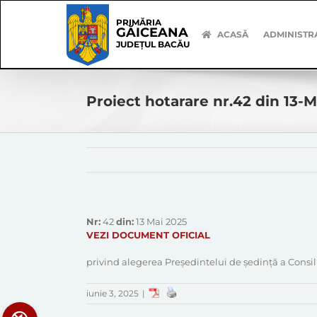
Skip
Skip
to
Navigation
PRIMĂRIA
GĂICEANA
content
ACASĂ
ADMINISTR
JUDEȚUL BACĂU
Proiect hotarare nr.42 din 13-
Nr:
42
din:
13 Mai 2025
VEZI DOCUMENT OFICIAL
privind alegerea Președintelui de ședință a Consi
iunie 3, 2025
|