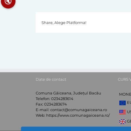
🔇
Share, Alege Platforma!
Date de contact
CURS 
Comuna Găiceana, Județul Bacău
MON
Telefon:
0234283614
E
Fax:
0234283674
E-mail:
contact@comunagaiceana.ro
U
Web:
https://www.comunagaiceana.ro/
G