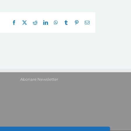
Facebook
X
Reddit
LinkedIn
WhatsApp
Tumblr
Pinterest
E-
mail:
Abonare Newsletter