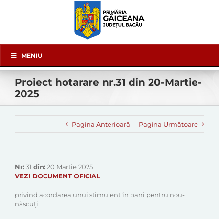
Skip
to
content
Skip
MENIU
Navigation
Proiect hotarare nr.31 din 20-Martie-
2025
Pagina Anterioară
Pagina Următoare
Nr:
31
din:
20 Martie 2025
VEZI DOCUMENT OFICIAL
privind acordarea unui stimulent în bani pentru nou-
născuți