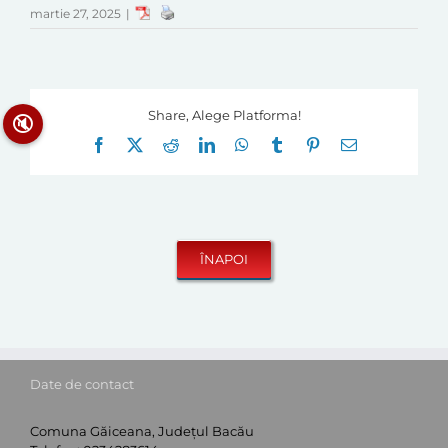
martie 27, 2025
|
Share, Alege Platforma!
🔇
Facebook
X
Reddit
LinkedIn
WhatsApp
Tumblr
Pinterest
E-
mail:
Date de contact
Comuna Găiceana, Județul Bacău