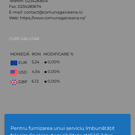
Telefon:
0234283614
Fax:
0234283674
E-mail:
contact@comunagaiceana.ro
Web:
https://www.comunagaiceana.ro/
CURS VALUTAR
MONEDĂ
RON
MODIFICARE %
5,24
0,00
%
EUR
4,54
0,00
%
USD
6,12
0,00
%
GBP
Abonare Newsletter
Pentru furnizarea unui serviciu îmbunătățit