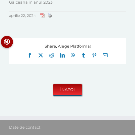
Găiceana în anul 2023
aprilie 22, 2024
|
🔇
Share, Alege Platforma!
Facebook
X
Reddit
LinkedIn
WhatsApp
Tumblr
Pinterest
E-
mail:
Date de contact