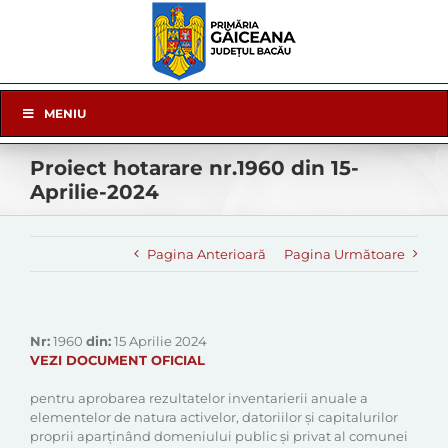
Skip
to
content
Skip
MENIU
Navigation
Proiect hotarare nr.1960 din 15-
Aprilie-2024
Pagina Anterioară
Pagina Următoare
Nr:
1960
din:
15 Aprilie 2024
VEZI DOCUMENT OFICIAL
pentru aprobarea rezultatelor inventarierii anuale a
elementelor de natura activelor, datoriilor și capitalurilor
proprii aparținând domeniului public și privat al comunei