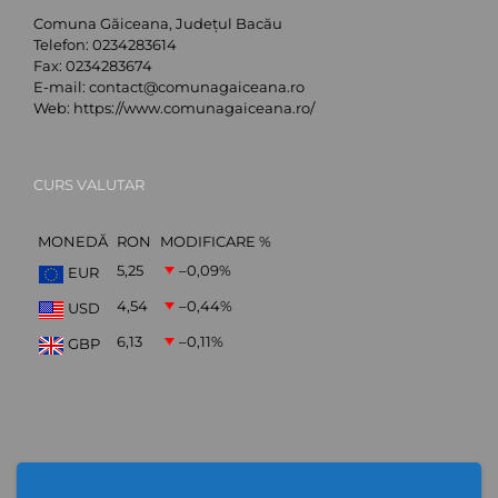
Comuna Găiceana, Județul Bacău
Telefon:
0234283614
Fax:
0234283674
E-mail:
contact@comunagaiceana.ro
Web:
https://www.comunagaiceana.ro/
CURS VALUTAR
MONEDĂ
RON
MODIFICARE %
5,25
–0,09
%
EUR
4,54
–0,44
%
USD
6,13
–0,11
%
GBP
Abonare Newsletter