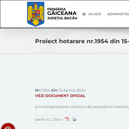
Skip
Skip
to
Navigation
PRIMĂRIA
GĂICEANA
content
ACASĂ
ADMINISTR
JUDEȚUL BACĂU
Proiect hotarare nr.1954 din 15
Nr:
1954
din:
15 Aprilie 2024
VEZI DOCUMENT OFICIAL
privind aprobarea contului de execuție al exercițiu
aprilie 22, 2024
|