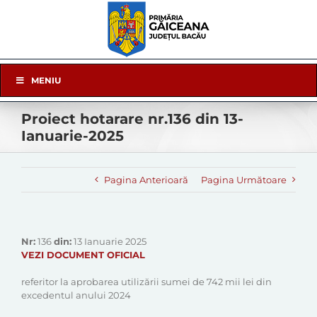
Skip
to
content
Skip
MENIU
Navigation
Proiect hotarare nr.136 din 13-
Ianuarie-2025
Pagina Anterioară
Pagina Următoare
Nr:
136
din:
13 Ianuarie 2025
VEZI DOCUMENT OFICIAL
referitor la aprobarea utilizării sumei de 742 mii lei din
excedentul anului 2024