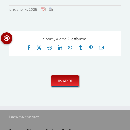
ianuarie 14, 2025
|
🔇
Share, Alege Platforma!
Facebook
X
Reddit
LinkedIn
WhatsApp
Tumblr
Pinterest
E-
mail:
Date de contact