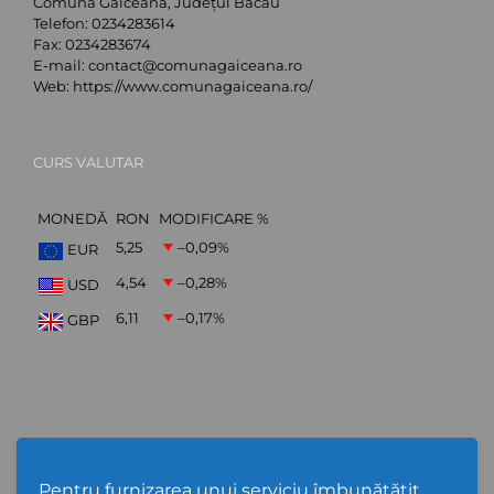
Comuna Găiceana, Județul Bacău
Telefon:
0234283614
Fax:
0234283674
E-mail:
contact@comunagaiceana.ro
Web:
https://www.comunagaiceana.ro/
CURS VALUTAR
MONEDĂ
RON
MODIFICARE %
5,25
–0,09
%
EUR
4,54
–0,28
%
USD
6,11
–0,17
%
GBP
Abonare Newsletter
Pentru furnizarea unui serviciu îmbunătățit