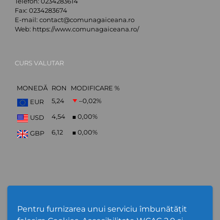
Telefon:
0234283614
Fax:
0234283674
E-mail:
contact@comunagaiceana.ro
Web:
https://www.comunagaiceana.ro/
CURS VALUTAR
MONEDĂ
RON
MODIFICARE %
5,24
–0,02
%
EUR
4,54
0,00
%
USD
6,12
0,00
%
GBP
Abonare Newsletter
Pentru furnizarea unui serviciu îmbunătățit