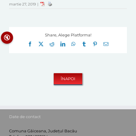
martie 27, 2019
|
Share, Alege Platforma!
🔇
Facebook
X
Reddit
LinkedIn
WhatsApp
Tumblr
Pinterest
E-
mail:
Date de contact
Comuna Găiceana, Județul Bacău