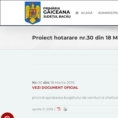
Skip
Skip
to
Navigation
PRIMĂRIA
GĂICEANA
content
ACASĂ
ADMINISTR
JUDEȚUL BACĂU
Proiect hotarare nr.30 din 18 M
Nr:
30
din:
18 Martie 2019
VEZI DOCUMENT OFICIAL
privind aprobarea bugetului de venituri si cheltuie
aprilie 11, 2019
|