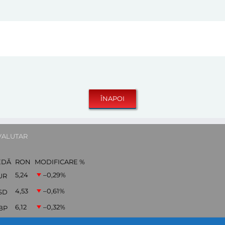
VALUTAR
EDĂ
RON
MODIFICARE %
5,24
–0,29
%
UR
4,53
–0,61
%
SD
6,12
–0,32
%
BP