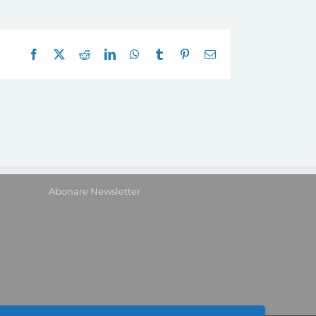
Facebook
X
Reddit
LinkedIn
WhatsApp
Tumblr
Pinterest
E-
mail:
Abonare Newsletter