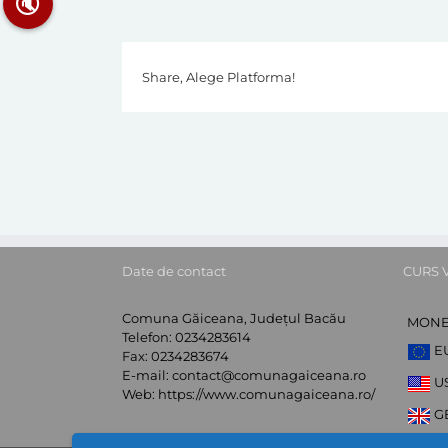
🔇
Share, Alege Platforma!
Date de contact
CURS 
Comuna Găiceana, Județul Bacău
MON
Telefon:
0234283614
E
Fax:
0234283674
E-mail:
contact@comunagaiceana.ro
U
Web:
https://www.comunagaiceana.ro/
G