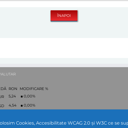
VALUTAR
EDĂ
RON
MODIFICARE %
5,24
0,00
%
UR
4,54
0,00
%
SD
6,12
0,00
%
BP
folosim Cookies, Accesibilitate WCAG 2.0 și W3C ce se s