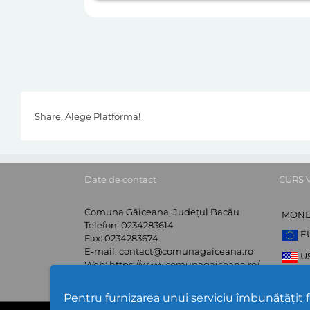
Share, Alege Platforma!
Date de contact
CURS 
Comuna Găiceana, Județul Bacău
MON
Telefon:
0234283614
E
Fax:
0234283674
E-mail:
contact@comunagaiceana.ro
U
Web:
https://www.comunagaiceana.ro/
G
Pentru furnizarea unui serviciu îmbunătățit 