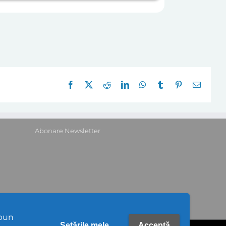
Facebook
X
Reddit
LinkedIn
WhatsApp
Tumblr
Pinterest
E-
mail:
Abonare Newsletter
upun
Setările mele
Acceptă