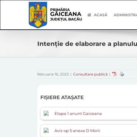
Skip
Skip
to
Navigation
PRIMĂRIA
GĂICEANA
content
ACASĂ
ADMINISTR
JUDEȚUL BACĂU
Intenție de elaborare a planulu
februarie 16, 2023
|
Consultare publică
|
FIȘIERE ATAȘATE
Etapa 1 anunt Gaiceana
Aviz op 5 anexa D Morii