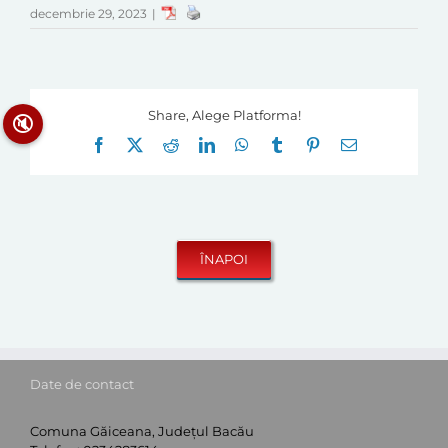
decembrie 29, 2023
|
Share, Alege Platforma!
🔇
Facebook
X
Reddit
LinkedIn
WhatsApp
Tumblr
Pinterest
E-
mail:
Date de contact
Comuna Găiceana, Județul Bacău