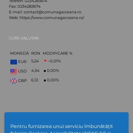
Telefon:
0234283614
Fax:
0234283674
E-mail:
contact@comunagaiceana.ro
Web:
https://www.comunagaiceana.ro/
CURS VALUTAR
MONEDĂ
RON
MODIFICARE %
5,24
–0,01
%
EUR
4,54
0,00
%
USD
6,12
0,00
%
GBP
Abonare Newsletter
Pentru furnizarea unui serviciu îmbunătățit