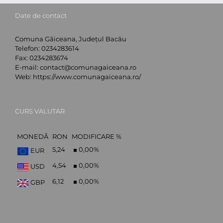
Date de contact
Comuna Găiceana, Județul Bacău
Telefon:
0234283614
Fax:
0234283674
E-mail:
contact@comunagaiceana.ro
Web:
https://www.comunagaiceana.ro/
CURS VALUTAR
MONEDĂ
RON
MODIFICARE %
5,24
0,00
%
EUR
4,54
0,00
%
USD
6,12
0,00
%
GBP