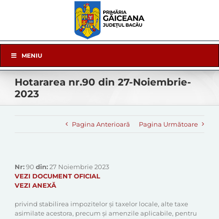
Skip
to
content
Skip
MENIU
Navigation
Hotararea nr.90 din 27-Noiembrie-
2023
Pagina Anterioară
Pagina Următoare
Nr:
90
din:
27 Noiembrie 2023
VEZI DOCUMENT OFICIAL
VEZI ANEXĂ
privind stabilirea impozitelor și taxelor locale, alte taxe
asimilate acestora, precum și amenzile aplicabile, pentru