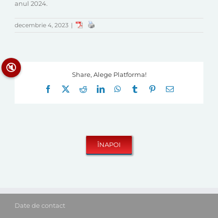
anul 2024.
decembrie 4, 2023
|
🔇
Share, Alege Platforma!
Facebook
X
Reddit
LinkedIn
WhatsApp
Tumblr
Pinterest
E-
mail:
Date de contact