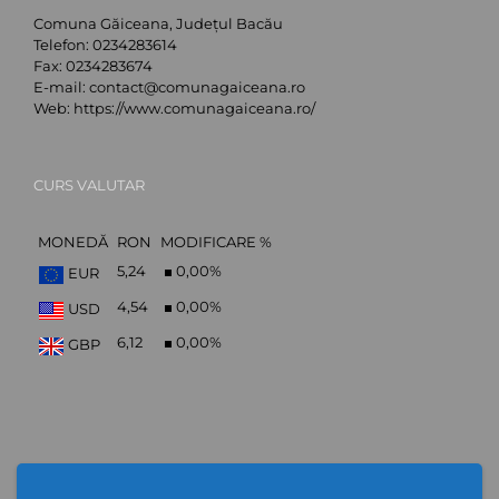
Comuna Găiceana, Județul Bacău
Telefon:
0234283614
Fax:
0234283674
E-mail:
contact@comunagaiceana.ro
Web:
https://www.comunagaiceana.ro/
CURS VALUTAR
MONEDĂ
RON
MODIFICARE %
5,24
0,00
%
EUR
4,54
0,00
%
USD
6,12
0,00
%
GBP
Abonare Newsletter