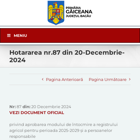
Skip
to
content
Skip
MENIU
Navigation
Hotararea nr.87 din 20-Decembrie-
2024
Pagina Anterioară
Pagina Următoare
Nr:
87
din:
20 Decembrie 2024
VEZI DOCUMENT OFICIAL
privind aprobarea modului de întocmire a registrului
agricol pentru perioada 2025-2029 și a persoanelor
responsabile