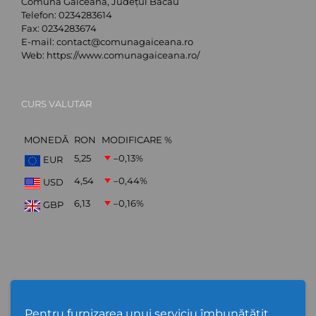
Comuna Găiceana, Județul Bacău
Telefon:
0234283614
Fax:
0234283674
E-mail:
contact@comunagaiceana.ro
Web:
https://www.comunagaiceana.ro/
CURS VALUTAR
MONEDĂ
RON
MODIFICARE %
5,25
–0,13
%
EUR
4,54
–0,44
%
USD
6,13
–0,16
%
GBP
Abonare Newsletter
Pentru furnizarea unui serviciu îmbunătățit