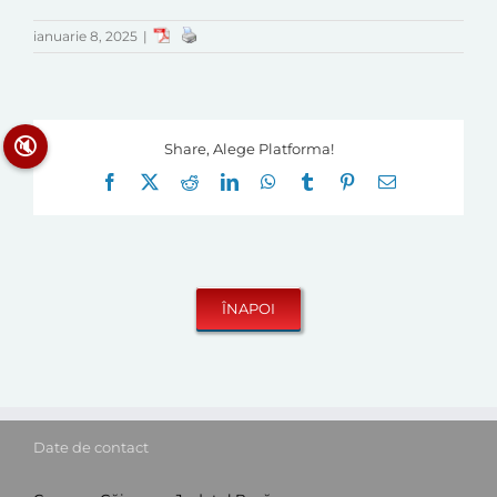
ianuarie 8, 2025
|
🔇
Share, Alege Platforma!
Facebook
X
Reddit
LinkedIn
WhatsApp
Tumblr
Pinterest
E-
mail:
Date de contact