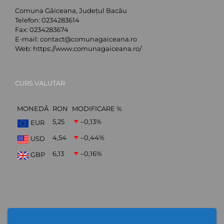
Comuna Găiceana, Județul Bacău
Telefon:
0234283614
Fax:
0234283674
E-mail:
contact@comunagaiceana.ro
Web:
https://www.comunagaiceana.ro/
CURS VALUTAR
MONEDĂ
RON
MODIFICARE %
5,25
–0,13
%
EUR
4,54
–0,44
%
USD
6,13
–0,16
%
GBP
Abonare Newsletter