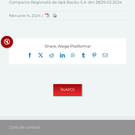
Compania Regională de Apă Bacău S.A. din 28/29.02.2024
februarie 14, 2024
|
🔇
Share, Alege Platforma!
Facebook
X
Reddit
LinkedIn
WhatsApp
Tumblr
Pinterest
E-
mail:
Date de contact