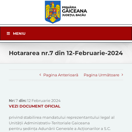
Skip
to
content
Skip
MENIU
Navigation
Hotararea nr.7 din 12-Februarie-2024
Pagina Anterioară
Pagina Următoare
Nr:
7
din:
12 Februarie 2024
VEZI DOCUMENT OFICIAL
privind stabilirea mandatului reprezentantului legal al
Unității Administrativ-Teritoriale Gaiceana
pentru ședința Adunării Generale a Acționarilor a S.C.