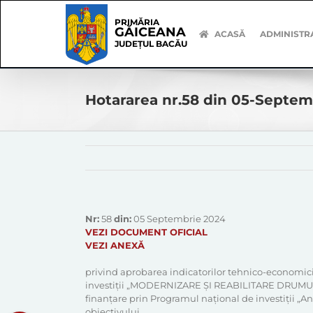
Skip
Skip
to
Navigation
PRIMĂRIA
GĂICEANA
content
ACASĂ
ADMINISTR
JUDEȚUL BACĂU
Hotararea nr.58 din 05-Septe
Nr:
58
din:
05 Septembrie 2024
VEZI DOCUMENT OFICIAL
VEZI ANEXĂ
privind aprobarea indicatorilor tehnico-economici 
investiții „MODERNIZARE ŞI REABILITARE DRUM
finanțare prin Programul național de investiții „A
obiectivului