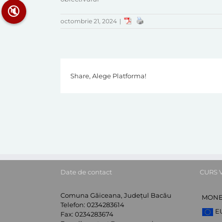
🔇
octombrie 21, 2024
|
Share, Alege Platforma!
Date de contact
CURS 
Comuna Găiceana, Județul Bacău
MON
Telefon:
0234283614
E
Fax:
0234283674