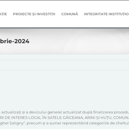
AȚIE
PROIECTE ȘI INVESTIȚII
COMUNĂ
INTEGRITATE INSTITUȚI
mbrie-2024
actualizați și a devizului general actualizat după finalizarea procedur
URI DE INTERES LOCAL ÎN SATELE GĂICEANA, ARINI ŞI HUȚU, COMUN
nghel Saligny”, precum și a sumei reprezentând categoriile de cheltuie