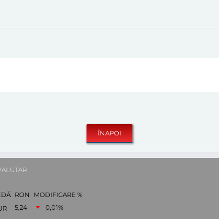
VALUTAR
EDĂ
RON
MODIFICARE %
5,24
–0,01
%
UR