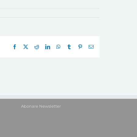
Facebook
X
Reddit
LinkedIn
WhatsApp
Tumblr
Pinterest
E-
mail:
Abonare Newsletter