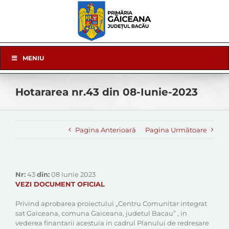
Skip
to
content
Skip
MENIU
Navigation
Hotararea nr.43 din 08-Iunie-2023
Pagina Anterioară
Pagina Următoare
Nr:
43
din:
08 Iunie 2023
VEZI DOCUMENT OFICIAL
Privind aprobarea proiectului „Centru Comunitar integrat
sat Gaiceana, comuna Gaiceana, judetul Bacau” , in
vederea finantarii acestuia in cadrul Planului de redresare