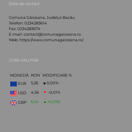
Date de contact
Comuna Găiceana, Județul Bacău
Telefon:
0234283614
Fax:
0234283674
E-mail:
contact@comunagaiceana.ro
Web:
https://www.comunagaiceana.ro/
CURS VALUTAR
MONEDĂ
RON
MODIFICARE %
5,26
0,00
%
EUR
4,56
–0,01
%
USD
6,14
+0,01
%
GBP