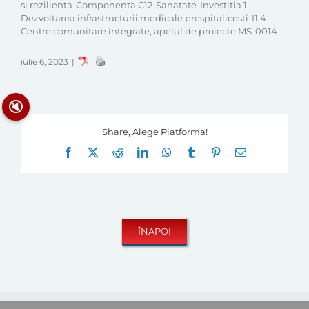
si rezilienta-Componenta C12-Sanatate-Investitia 1
Dezvoltarea infrastructurii medicale prespitalicesti-I1.4
Centre comunitare integrate, apelul de proiecte MS-0014
iulie 6, 2023
|
🔇
Share, Alege Platforma!
Facebook
X
Reddit
LinkedIn
WhatsApp
Tumblr
Pinterest
E-
mail: