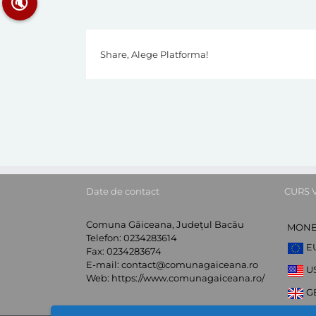
🔇
Share, Alege Platforma!
Date de contact
CURS 
Comuna Găiceana, Județul Bacău
MON
Telefon:
0234283614
E
Fax:
0234283674
E-mail:
contact@comunagaiceana.ro
U
Web:
https://www.comunagaiceana.ro/
G