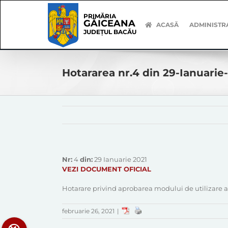
Skip
Skip
to
Navigation
PRIMĂRIA
GĂICEANA
content
ACASĂ
ADMINISTR
JUDEȚUL BACĂU
Hotararea nr.4 din 29-Ianuarie
Nr:
4
din:
29 Ianuarie 2021
VEZI DOCUMENT OFICIAL
Hotarare privind aprobarea modului de utilizare 
februarie 26, 2021
|