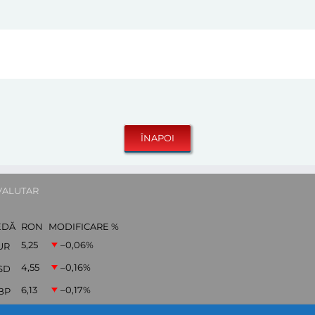
VALUTAR
EDĂ
RON
MODIFICARE %
5,25
–0,06
%
UR
4,55
–0,16
%
SD
6,13
–0,17
%
BP