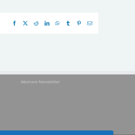
Facebook
X
Reddit
LinkedIn
WhatsApp
Tumblr
Pinterest
E-
mail:
Abonare Newsletter