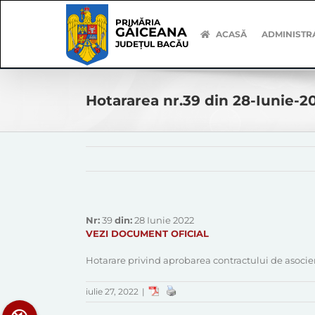
Skip
Skip
to
Navigation
PRIMĂRIA
GĂICEANA
content
ACASĂ
ADMINISTR
JUDEȚUL BACĂU
Hotararea nr.39 din 28-Iunie-2
Nr:
39
din:
28 Iunie 2022
VEZI DOCUMENT OFICIAL
Hotarare privind aprobarea contractului de asocier
iulie 27, 2022
|