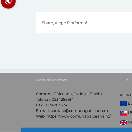
🔇
Share, Alege Platforma!
Date de contact
CURS 
Comuna Găiceana, Județul Bacău
MON
Telefon:
0234283614
E
Fax:
0234283674
E-mail:
contact@comunagaiceana.ro
U
Web:
https://www.comunagaiceana.ro/
G