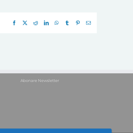
Facebook
X
Reddit
LinkedIn
WhatsApp
Tumblr
Pinterest
E-
mail:
Abonare Newsletter