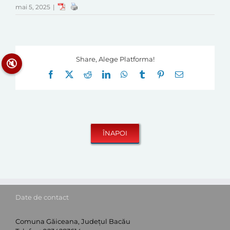
mai 5, 2025
|
Share, Alege Platforma!
🔇
Facebook
X
Reddit
LinkedIn
WhatsApp
Tumblr
Pinterest
E-
mail:
Date de contact
Comuna Găiceana, Județul Bacău