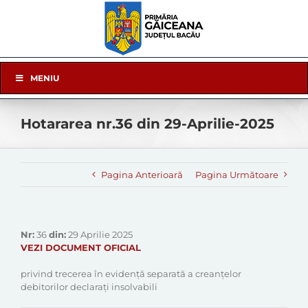
Skip
to
content
Skip
MENIU
Navigation
Hotararea nr.36 din 29-Aprilie-2025
Pagina Anterioară
Pagina Următoare
Nr:
36
din:
29 Aprilie 2025
VEZI DOCUMENT OFICIAL
privind trecerea în evidență separată a creanțelor
debitorilor declarați insolvabili