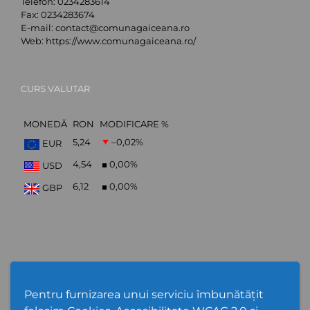
Telefon:
0234283614
Fax:
0234283674
E-mail:
contact@comunagaiceana.ro
Web:
https://www.comunagaiceana.ro/
CURS VALUTAR
MONEDĂ
RON
MODIFICARE %
5,24
–0,02
%
EUR
4,54
0,00
%
USD
6,12
0,00
%
GBP
Abonare Newsletter
Pentru furnizarea unui serviciu îmbunătățit