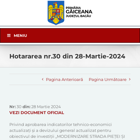
Skip
to
content
Skip
MENIU
Navigation
Hotararea nr.30 din 28-Martie-2024
Pagina Anterioară
Pagina Următoare
Nr:
30
din:
28 Martie 2024
VEZI DOCUMENT OFICIAL
Privind aprobarea indicatorilor tehnico-economici
actualizați și a devizului general actualizat pentru
obiectivul de investiții „MODERNIZARE STRADA PIEȚEI ȘI