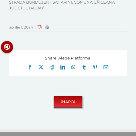
STRADA BURDUJENI, SAT ARINI, COMUNA GĂICEANA,
JUDEȚUL BACĂU”
aprilie 1, 2024
|
🔇
Share, Alege Platforma!
Facebook
X
Reddit
LinkedIn
WhatsApp
Tumblr
Pinterest
E-
mail: