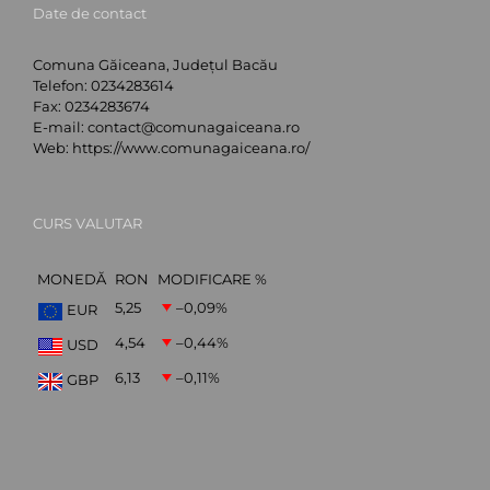
Date de contact
Comuna Găiceana, Județul Bacău
Telefon:
0234283614
Fax:
0234283674
E-mail:
contact@comunagaiceana.ro
Web:
https://www.comunagaiceana.ro/
CURS VALUTAR
MONEDĂ
RON
MODIFICARE %
5,25
–0,09
%
EUR
4,54
–0,44
%
USD
6,13
–0,11
%
GBP