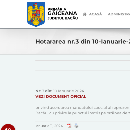
Skip
Skip
to
Navigation
PRIMĂRIA
GĂICEANA
content
ACASĂ
ADMINISTR
JUDEȚUL BACĂU
Hotararea nr.3 din 10-Ianuarie
Nr:
3
din:
10 Ianuarie 2024
VEZI DOCUMENT OFICIAL
privind acordarea mandatului special al reprezent
Bacău, cu privire la punctul înscris pe ordinea de z
ianuarie 11, 2024
|