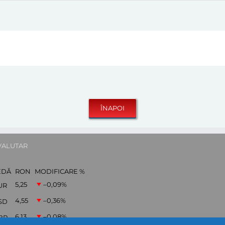
VALUTAR
EDĂ
RON
MODIFICARE %
5,25
–0,09
%
UR
4,55
–0,36
%
SD
6,13
–0,08
%
BP