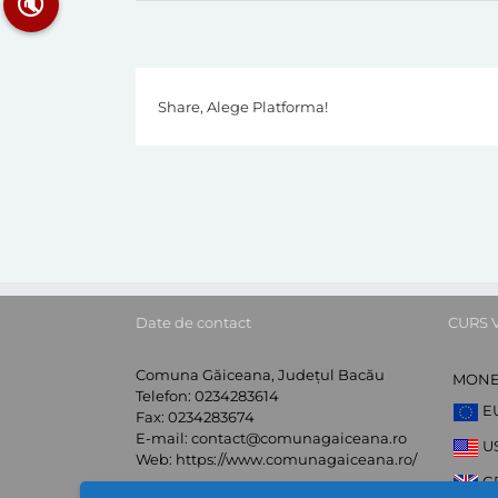
🔇
Share, Alege Platforma!
Date de contact
CURS 
Comuna Găiceana, Județul Bacău
MON
Telefon:
0234283614
E
Fax:
0234283674
E-mail:
contact@comunagaiceana.ro
U
Web:
https://www.comunagaiceana.ro/
G