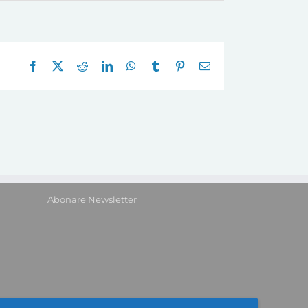
Facebook
X
Reddit
LinkedIn
WhatsApp
Tumblr
Pinterest
E-
mail:
Abonare Newsletter