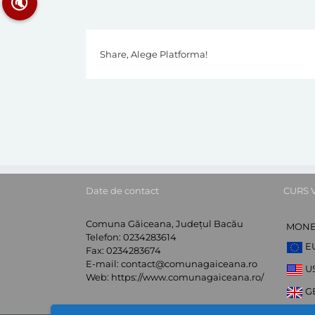
🔇
Share, Alege Platforma!
Date de contact
CURS 
Comuna Găiceana, Județul Bacău
MON
Telefon:
0234283614
E
Fax:
0234283674
E-mail:
contact@comunagaiceana.ro
U
Web:
https://www.comunagaiceana.ro/
G