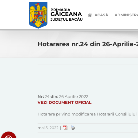
Skip
Skip
to
Navigation
PRIMĂRIA
GĂICEANA
content
ACASĂ
ADMINISTR
JUDEȚUL BACĂU
Hotararea nr.24 din 26-Aprilie
Nr:
24
din:
26 Aprilie 2022
VEZI DOCUMENT OFICIAL
Hotarare privind modificarea Hotararii Consiliului
mai 5, 2022
|