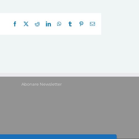
Facebook
X
Reddit
LinkedIn
WhatsApp
Tumblr
Pinterest
E-
mail:
Abonare Newsletter