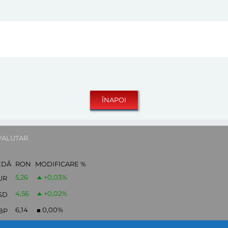
VALUTAR
EDĂ
RON
MODIFICARE %
5,26
+0,03
%
UR
4,56
+0,02
%
SD
6,14
0,00
%
BP