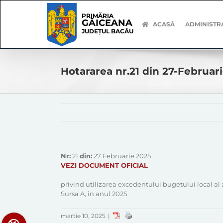
Skip
Skip
to
Navigation
PRIMĂRIA
GĂICEANA
content
ACASĂ
ADMINISTR
JUDEȚUL BACĂU
Hotararea nr.21 din 27-Februar
Nr:
21
din:
27 Februarie 2025
VEZI DOCUMENT OFICIAL
privind utilizarea excedentului bugetului local al 
Sursa A, în anul 2025
martie 10, 2025
|