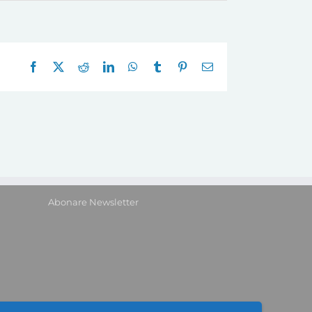
Facebook
X
Reddit
LinkedIn
WhatsApp
Tumblr
Pinterest
E-
mail:
Abonare Newsletter