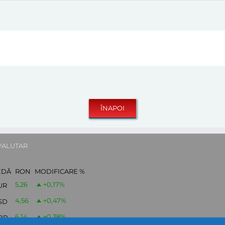
VALUTAR
EDĂ
RON
MODIFICARE %
5,26
+0,17
%
UR
4,56
+0,47
%
SD
6,14
+0,38
%
BP