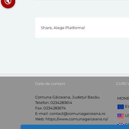
🔇
Share, Alege Platforma!
Date de contact
CURS 
Comuna Găiceana, Județul Bacău
MON
Telefon:
0234283614
E
Fax:
0234283674
E-mail:
contact@comunagaiceana.ro
U
Web:
https://www.comunagaiceana.ro/
G