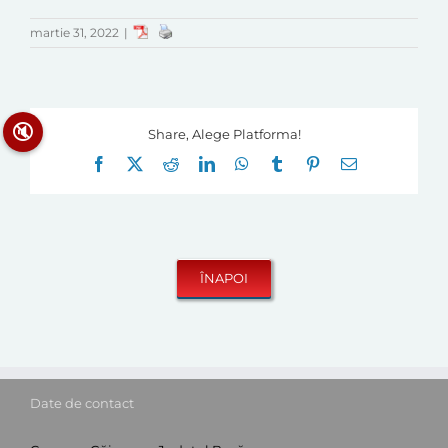
martie 31, 2022
|
🔇
Share, Alege Platforma!
Facebook
X
Reddit
LinkedIn
WhatsApp
Tumblr
Pinterest
E-
mail:
Date de contact