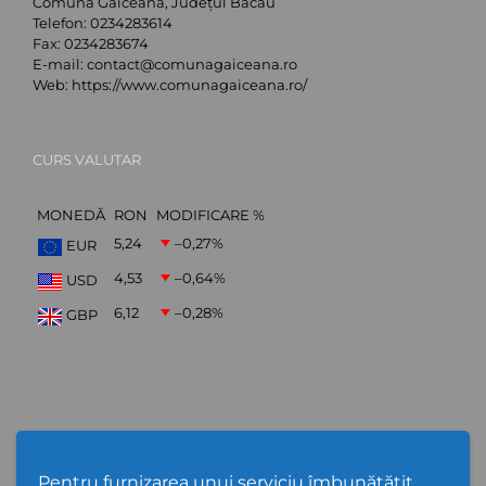
Comuna Găiceana, Județul Bacău
Telefon:
0234283614
Fax:
0234283674
E-mail:
contact@comunagaiceana.ro
Web:
https://www.comunagaiceana.ro/
CURS VALUTAR
MONEDĂ
RON
MODIFICARE %
5,24
–0,27
%
EUR
4,53
–0,64
%
USD
6,12
–0,28
%
GBP
Abonare Newsletter
Pentru furnizarea unui serviciu îmbunătățit