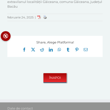
extravilanul localității Găiceana, comuna Găiceana, județul
Bacău
februarie 24, 2025
|
🔇
Share, Alege Platforma!
Facebook
X
Reddit
LinkedIn
WhatsApp
Tumblr
Pinterest
E-
mail:
Date de contact