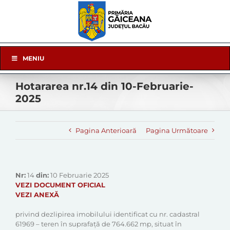
Skip
to
content
Skip
MENIU
Navigation
Hotararea nr.14 din 10-Februarie-
2025
Pagina Anterioară
Pagina Următoare
Nr:
14
din:
10 Februarie 2025
VEZI DOCUMENT OFICIAL
VEZI ANEXĂ
privind dezlipirea imobilului identificat cu nr. cadastral
61969 – teren în suprafață de 764.662 mp, situat în