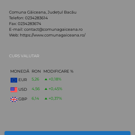
Comuna Găiceana, Județul Bacău
Telefon:
0234283614
Fax:
0234283674
E-mail:
contact@comunagaiceana.ro
Web:
https://www.comunagaiceana.ro/
CURS VALUTAR
MONEDĂ
RON
MODIFICARE %
5,26
+0,18
%
EUR
4,56
+0,45
%
USD
6,14
+0,37
%
GBP