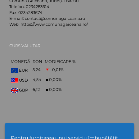
Comuna Găiceana, Județul Bacău
Telefon:
0234283614
Fax:
0234283674
E-mail:
contact@comunagaiceana.ro
Web:
https://www.comunagaiceana.ro/
CURS VALUTAR
MONEDĂ
RON
MODIFICARE %
5,24
–0,01
%
EUR
4,54
0,00
%
USD
6,12
0,00
%
GBP
Abonare Newsletter
Pentru furnizarea unui serviciu îmbunătățit