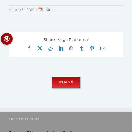
martie 31, 2021
|
🔇
Share, Alege Platforma!
Facebook
X
Reddit
LinkedIn
WhatsApp
Tumblr
Pinterest
E-
mail:
Date de contact