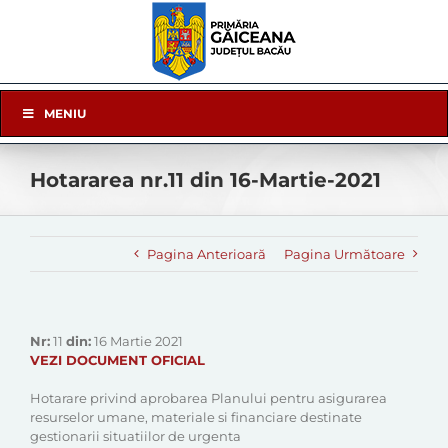
Skip
to
content
Skip
MENIU
Navigation
Hotararea nr.11 din 16-Martie-2021
Pagina Anterioară
Pagina Următoare
Nr:
11
din:
16 Martie 2021
VEZI DOCUMENT OFICIAL
Hotarare privind aprobarea Planului pentru asigurarea
resurselor umane, materiale si financiare destinate
gestionarii situatiilor de urgenta