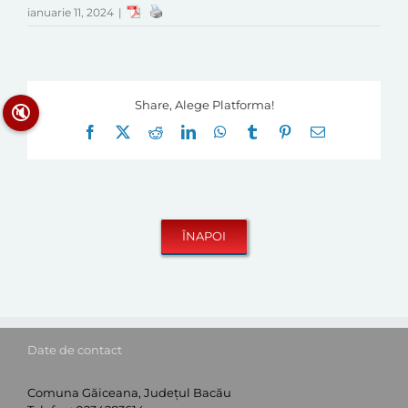
ianuarie 11, 2024
|
Share, Alege Platforma!
🔇
Facebook
X
Reddit
LinkedIn
WhatsApp
Tumblr
Pinterest
E-
mail:
Date de contact
Comuna Găiceana, Județul Bacău