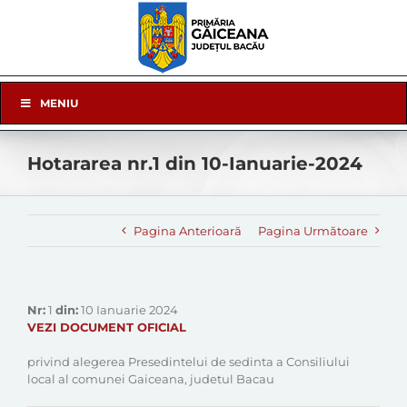
Skip
to
content
Skip
MENIU
Navigation
Hotararea nr.1 din 10-Ianuarie-2024
Pagina Anterioară
Pagina Următoare
Nr:
1
din:
10 Ianuarie 2024
VEZI DOCUMENT OFICIAL
privind alegerea Presedintelui de sedinta a Consiliului
local al comunei Gaiceana, judetul Bacau