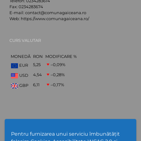
Telefon:
0234283614
Fax:
0234283674
E-mail:
contact@comunagaiceana.ro
Web:
https://www.comunagaiceana.ro/
CURS VALUTAR
MONEDĂ
RON
MODIFICARE %
5,25
–0,09
%
EUR
4,54
–0,28
%
USD
6,11
–0,17
%
GBP
Abonare Newsletter
Pentru furnizarea unui serviciu îmbunătățit