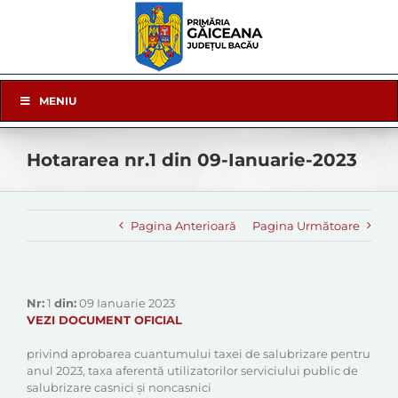
Skip
to
content
Skip
MENIU
Navigation
Hotararea nr.1 din 09-Ianuarie-2023
Pagina Anterioară
Pagina Următoare
Nr:
1
din:
09 Ianuarie 2023
VEZI DOCUMENT OFICIAL
privind aprobarea cuantumului taxei de salubrizare pentru
anul 2023, taxa aferentă utilizatorilor serviciului public de
salubrizare casnici și noncasnici