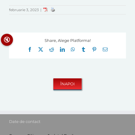
februarie 3, 2023
|
🔇
Share, Alege Platforma!
Facebook
X
Reddit
LinkedIn
WhatsApp
Tumblr
Pinterest
E-
mail:
Date de contact