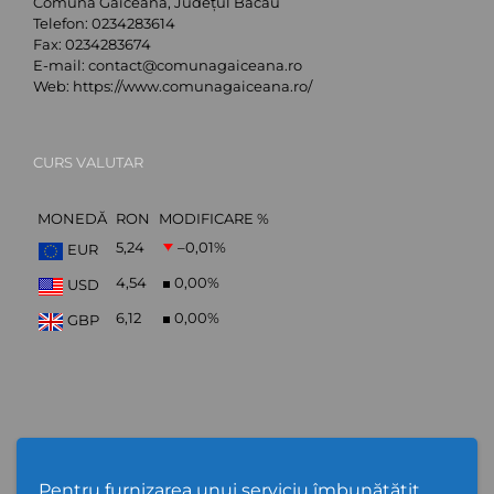
Comuna Găiceana, Județul Bacău
Telefon:
0234283614
Fax:
0234283674
E-mail:
contact@comunagaiceana.ro
Web:
https://www.comunagaiceana.ro/
CURS VALUTAR
MONEDĂ
RON
MODIFICARE %
5,24
–0,01
%
EUR
4,54
0,00
%
USD
6,12
0,00
%
GBP
Abonare Newsletter
Pentru furnizarea unui serviciu îmbunătățit