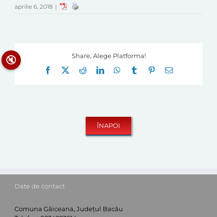
aprilie 6, 2018
|
Share, Alege Platforma!
🔇
Facebook
X
Reddit
LinkedIn
WhatsApp
Tumblr
Pinterest
E-
mail:
Date de contact
Comuna Găiceana, Județul Bacău