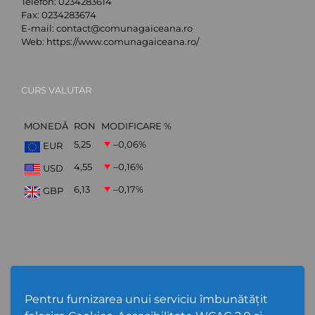
Telefon:
0234283614
Fax:
0234283674
E-mail:
contact@comunagaiceana.ro
Web:
https://www.comunagaiceana.ro/
CURS VALUTAR
MONEDĂ
RON
MODIFICARE %
5,25
–0,06
%
EUR
4,55
–0,16
%
USD
6,13
–0,17
%
GBP
Abonare Newsletter
Pentru furnizarea unui serviciu îmbunătățit