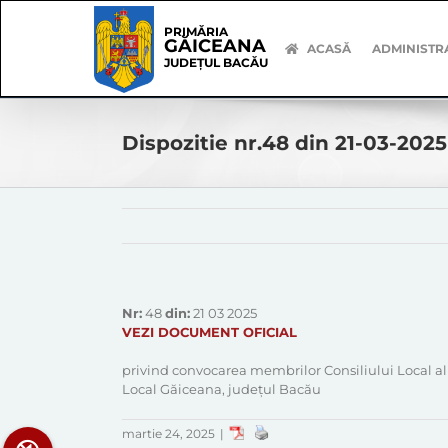
Skip
Skip
to
Navigation
PRIMĂRIA
GĂICEANA
content
ACASĂ
ADMINISTR
JUDEȚUL BACĂU
Dispozitie nr.48 din 21-03-2025
Nr:
48
din:
21 03 2025
VEZI DOCUMENT OFICIAL
privind convocarea membrilor Consiliului Local al 
Local Găiceana, județul Bacău
martie 24, 2025
|