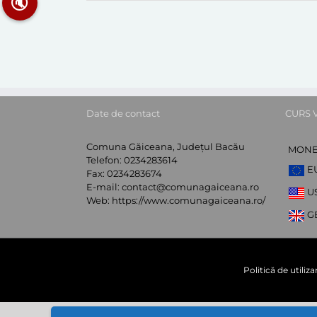
🔇
Date de contact
CURS 
Comuna Găiceana, Județul Bacău
MON
Telefon:
0234283614
E
Fax:
0234283674
E-mail:
contact@comunagaiceana.ro
U
Web:
https://www.comunagaiceana.ro/
G
Politică de utiliz