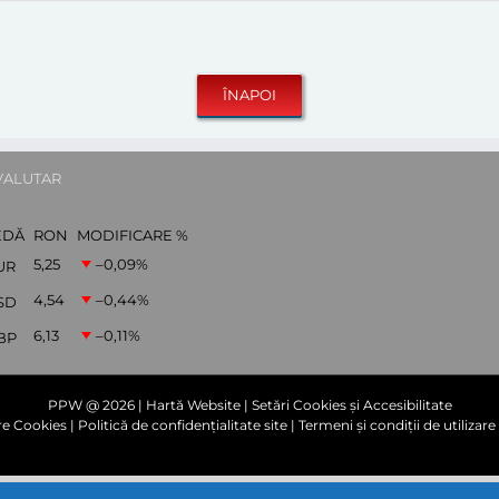
VALUTAR
EDĂ
RON
MODIFICARE %
5,25
–0,09
%
UR
4,54
–0,44
%
SD
6,13
–0,11
%
BP
PPW @
2026 |
Hartă Website
|
Setări Cookies și Accesibilitate
are Cookies
|
Politică de confidențialitate site
|
Termeni și condiții de utilizare 