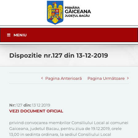
Skip
to
content
Skip
MENIU
Navigation
Dispozitie nr.127 din 13-12-2019
Pagina Anterioară
Pagina Următoare
Nr:
127
din:
13 12 2019
VEZI DOCUMENT OFICIAL
privind convocarea membrilor Consiliului Local ai comunei
Gaiceana, judetul Bacau, pentru ziua de 19.12.2019, orele
13,00 in sedinta ordinara, la sediul Consiliului Local