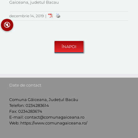
Gaiceana, judetul Bacau
decembrie 14, 2019
|
🔇
Date de contact
Comuna Găiceana, Județul Bacău
Telefon:
0234283614
Fax:
0234283674
E-mail:
contact@comunagaiceana.ro
Web:
https://www.comunagaiceana.ro/