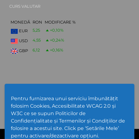
CURS VALUTAR
MONEDĂ
RON
MODIFICARE %
5,25
+0,10
%
EUR
4,55
+0,24
%
USD
6,12
+0,16
%
GBP
Abonare Newsletter
Pentru furnizarea unui serviciu îmbunătățit
folosim Cookies, Accesibilitate WCAG 2.0 și
W3C ce se supun Politicilor de
Confidențialitate și Termenilor și Condițiilor de
folosire a acestui site. Click pe ‘Setările Mele’
pentru activare/dezactivare opțiuni.
PPW @
2026 |
Hartă Website
|
Setări Cookies și Accesibilitate