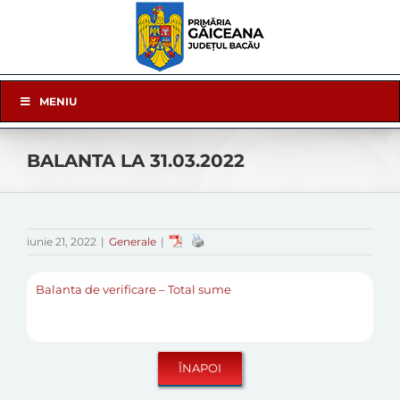
Skip
to
content
Skip
MENIU
Navigation
BALANTA LA 31.03.2022
iunie 21, 2022
|
Generale
|
Balanta de verificare – Total sume