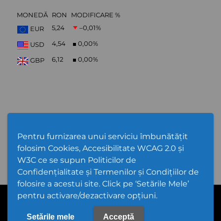
MONEDĂ
RON
MODIFICARE %
5,24
–0,01
%
EUR
4,54
0,00
%
USD
6,12
0,00
%
GBP
Abonare Newsletter
Pentru furnizarea unui serviciu îmbunătățit
folosim Cookies, Accesibilitate WCAG 2.0 și
W3C ce se supun Politicilor de
Confidențialitate și Termenilor și Condițiilor de
folosire a acestui site. Click pe ‘Setările Mele’
pentru activare/dezactivare opțiuni.
PPW @
2026 |
Hartă Website
|
Setări Cookies și Accesibilitate
Politică de utilizare Cookies
|
Politică de confidențialitate site
|
Termeni și condiții de utilizare a site-ului
|
GDPR
Setările mele
Acceptă