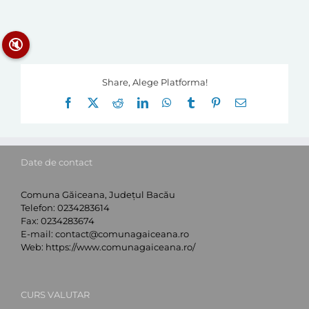
🔇
Share, Alege Platforma!
Facebook
X
Reddit
LinkedIn
WhatsApp
Tumblr
Pinterest
E-
mail:
Date de contact
Comuna Găiceana, Județul Bacău
Telefon:
0234283614
Fax:
0234283674
E-mail:
contact@comunagaiceana.ro
Web:
https://www.comunagaiceana.ro/
CURS VALUTAR