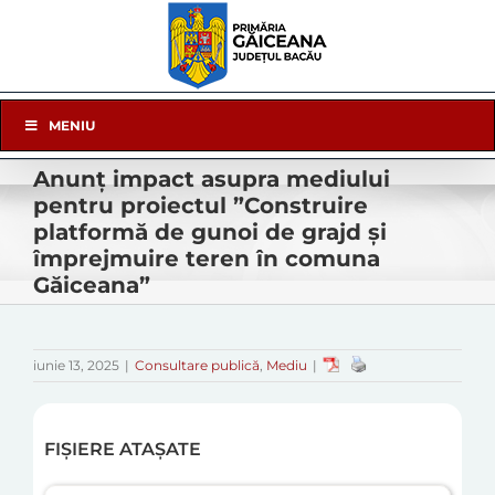
Skip
to
content
Skip
MENIU
Navigation
Anunț impact asupra mediului
pentru proiectul ”Construire
platformă de gunoi de grajd și
împrejmuire teren în comuna
Găiceana”
iunie 13, 2025
|
Consultare publică
,
Mediu
|
FIȘIERE ATAȘATE