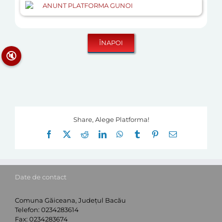
ANUNT PLATFORMA GUNOI
🔇
Share, Alege Platforma!
Facebook
X
Reddit
LinkedIn
WhatsApp
Tumblr
Pinterest
E-
mail:
Date de contact
Comuna Găiceana, Județul Bacău
Telefon:
0234283614
Fax:
0234283674