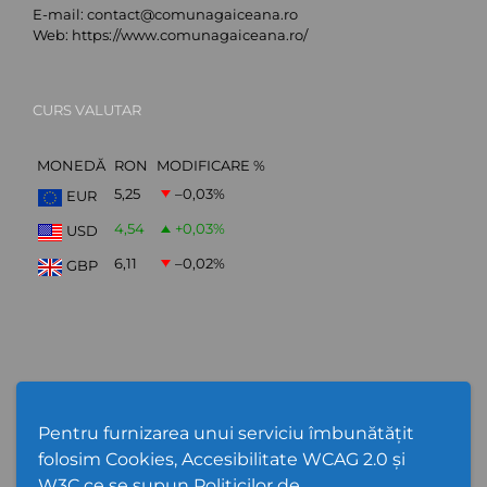
E-mail:
contact@comunagaiceana.ro
Web:
https://www.comunagaiceana.ro/
CURS VALUTAR
MONEDĂ
RON
MODIFICARE %
5,25
–0,03
%
EUR
4,54
+0,03
%
USD
6,11
–0,02
%
GBP
Abonare Newsletter
Pentru furnizarea unui serviciu îmbunătățit
folosim Cookies, Accesibilitate WCAG 2.0 și
W3C ce se supun Politicilor de