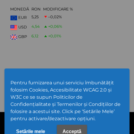
MONEDĂ
RON
MODIFICARE %
5,25
–0,02
%
EUR
4,54
+0,06
%
USD
6,12
+0,01
%
GBP
Abonare Newsletter
Pentru furnizarea unui serviciu îmbunătățit
folosim Cookies, Accesibilitate WCAG 2.0 și
W3C ce se supun Politicilor de
Confidențialitate și Termenilor și Condițiilor de
folosire a acestui site. Click pe ‘Setările Mele’
pentru activare/dezactivare opțiuni.
PPW @
2026 |
Hartă Website
|
Setări Cookies și Accesibilitate
Politică de utilizare Cookies
|
Politică de confidențialitate site
|
Termeni și condiții de utilizare a site-ului
|
GDPR
Setările mele
Acceptă