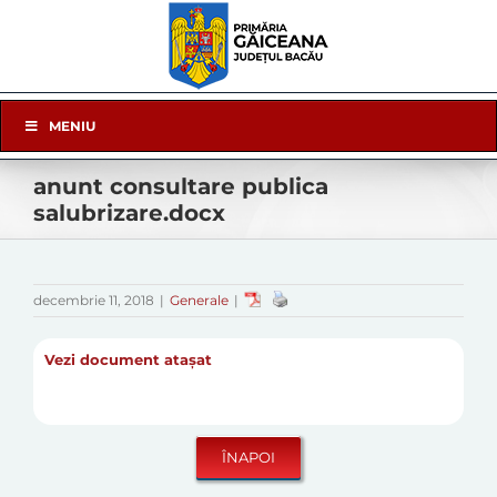
Skip
to
content
Skip
MENIU
Navigation
anunt consultare publica
salubrizare.docx
decembrie 11, 2018
|
Generale
|
Vezi document atașat