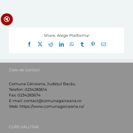
🔇
Share, Alege Platforma!
Facebook
X
Reddit
LinkedIn
WhatsApp
Tumblr
Pinterest
E-
mail:
Date de contact
Comuna Găiceana, Județul Bacău
Telefon:
0234283614
Fax:
0234283674
E-mail:
contact@comunagaiceana.ro
Web:
https://www.comunagaiceana.ro/
CURS VALUTAR